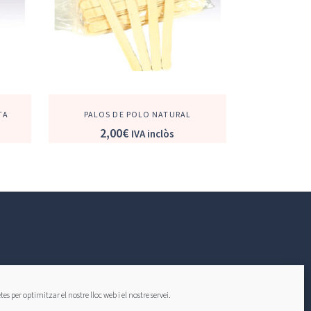
TA
PALOS DE POLO NATURAL
2,00
€
IVA inclòs
Atenció al Client
Avis Legal I Política De Privacitat
es per optimitzar el nostre lloc web i el nostre servei.
Política de compres i devolucions