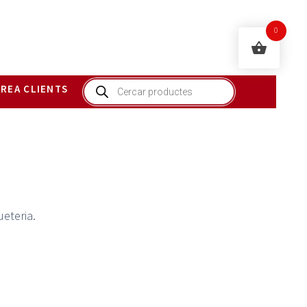
0
Products
AREA CLIENTS
search
eteria.