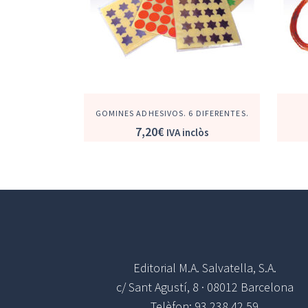
GOMINES ADHESIVOS. 6 DIFERENTES.
7,20
€
IVA inclòs
Editorial M.A. Salvatella, S.A.
c/ Sant Agustí, 8 · 08012 Barcelona
Telèfon: 93 238 42 59