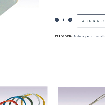
Motores
AFEGIR A LA
4,5
v
CATEGORIA:
Material per a manualit
quantity