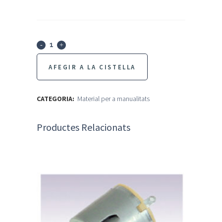
Alambre.
5
AFEGIR A LA CISTELLA
colores
quantity
CATEGORIA:
Material per a manualitats
Productes Relacionats