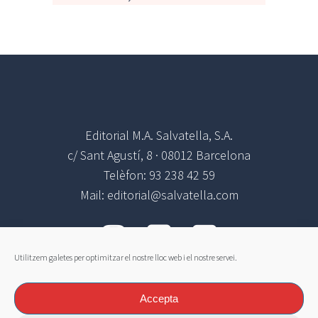
Editorial M.A. Salvatella, S.A.
c/ Sant Agustí, 8 · 08012 Barcelona
Telèfon: 93 238 42 59
Mail: editorial@salvatella.com
Utilitzem galetes per optimitzar el nostre lloc web i el nostre servei.
Atenció al Client
Avis Legal I Política De Privacitat
Accepta
Política de compres i devolucions