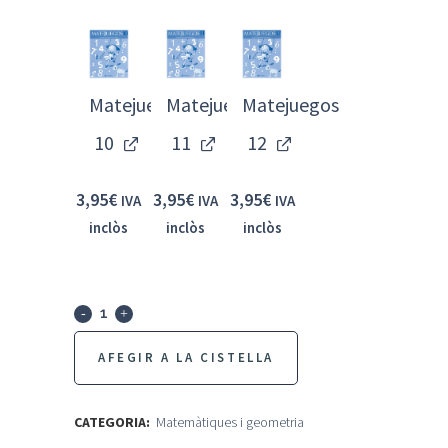
Matejuegos
Matejuegos
Matejuegos
10
11
12
3,95
€
3,95
€
3,95
€
IVA
IVA
IVA
inclòs
inclòs
inclòs
Colección:
Matejuegos
AFEGIR A LA CISTELLA
quantity
CATEGORIA:
Matemàtiques i geometria