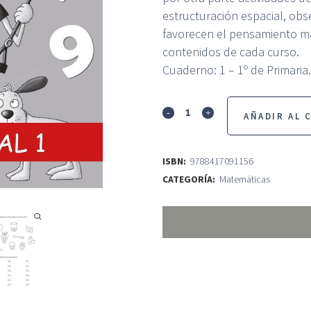
estructuración espacial, obs
favorecen el pensamiento ma
contenidos de cada curso.
Cuaderno: 1 – 1º de Primaria.
Matejocs
AÑADIR AL 
amb
lletra
ISBN:
9788417091156
CATEGORÍA:
Matemáticas
de
PAL
1
quantity