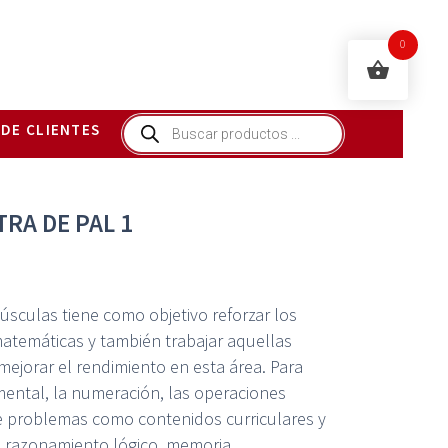
0
Búsqueda
 DE CLIENTES
de
productos
RA DE PAL 1
sculas tiene como objetivo reforzar los
matemáticas y también trabajar aquellas
mejorar el rendimiento en esta área. Para
 mental, la numeración, las operaciones
de problemas como contenidos curriculares y
e razonamiento lógico, memoria,