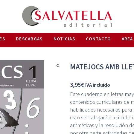
ES
DESCARGAS
NOTICIAS
CONTACTO
AREA
MATEJOCS AMB LLET
3,95
€
IVA incluido
Este cuaderno en letras mayú
contenidos curriculares de 
habilidades necesarias para 
esto se trabajará el cálculo
aritméticas y la resolución 
por otra parte actividades d