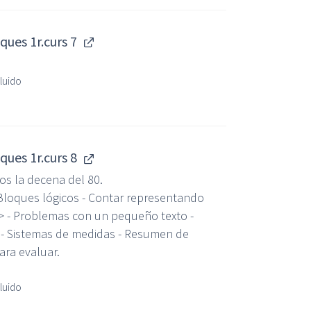
ues 1r.curs 7
cluido
ues 1r.curs 8
s la decena del 80.
: Bloques lógicos - Contar representando
..> - Problemas con un pequeño texto -
- Sistemas de medidas - Resumen de
para evaluar.
cluido