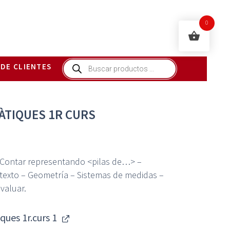
0
Búsqueda
 DE CLIENTES
de
productos
ÀTIQUES 1R CURS
 – Contar representando <pilas de…> –
exto – Geometría – Sistemas de medidas –
valuar.
ues 1r.curs 1