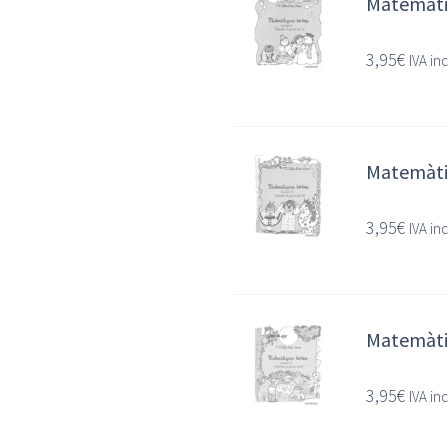
Matemàtiq
3,95
€
IVA in
Matemàtiq
3,95
€
IVA in
Matemàtiq
3,95
€
IVA in