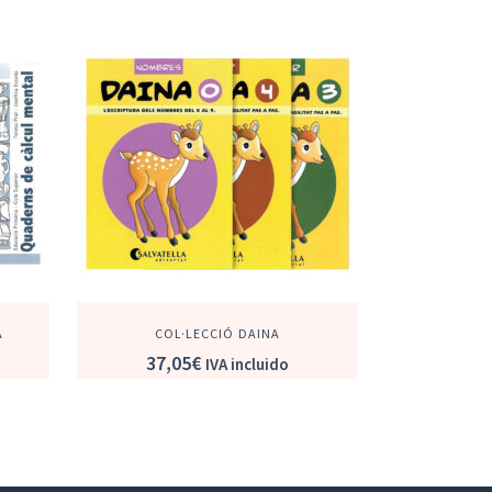
A
COL·LECCIÓ DAINA
37,05
€
IVA incluido