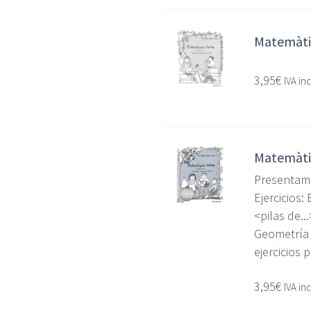
Matemàtiq
3,95
€
IVA in
Matemàtiq
Presentamo
Ejercicios
<pilas de.
Geometría 
ejercicios 
3,95
€
IVA in