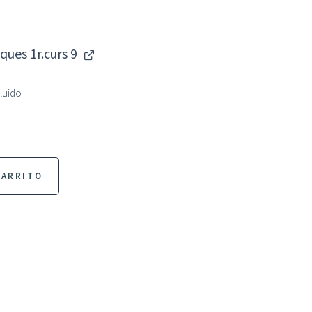
ues 1r.curs 9
cluido
CARRITO