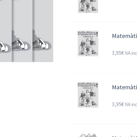
Matemàtiq
3,95
€
IVA in
Matemàtiq
3,95
€
IVA in