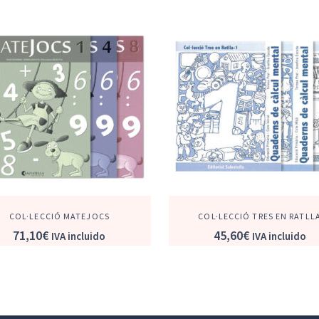
COL·LECCIÓ MATEJOCS
COL·LECCIÓ TRES EN RATLL
71,10
€
45,60
€
IVA incluido
IVA incluido