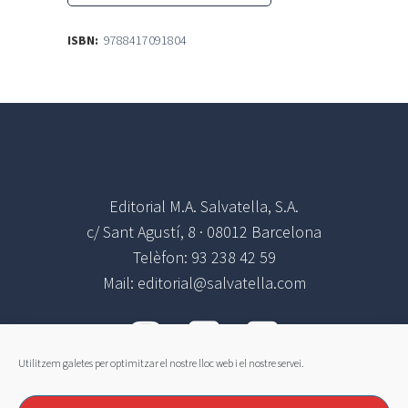
camaleó!
Les
ISBN:
9788417091804
altes
capacitats
intel·lectuals
quantity
Editorial M.A. Salvatella, S.A.
c/ Sant Agustí, 8 · 08012 Barcelona
Telèfon: 93 238 42 59
Mail: editorial@salvatella.com
Utilitzem galetes per optimitzar el nostre lloc web i el nostre servei.
Atenció al Client