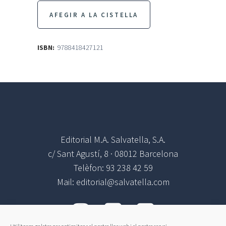
-
AFEGIR A LA CISTELLA
rústica
quantity
ISBN:
9788418427121
Editorial M.A. Salvatella, S.A.
c/ Sant Agustí, 8 · 08012 Barcelona
Telèfon: 93 238 42 59
Mail: editorial@salvatella.com